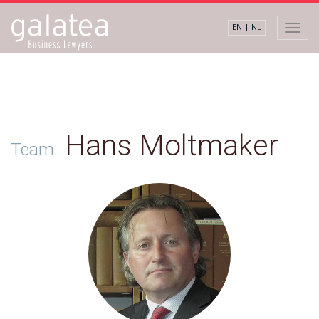
EN
|
NL
Togg
navig
Hans Moltmaker
Team: